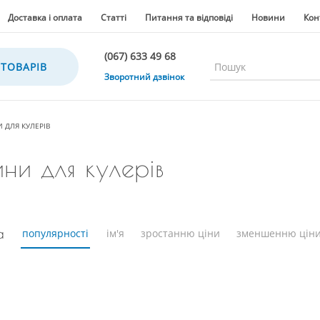
Доставка і оплата
Статті
Питання та відповіді
Новини
Кон
(067) 633 49 68
 ТОВАРІВ
(067) 633 49 68
Зворотний дзвінок
(067) 635 35 36
(050) 300 35 36
 ДЛЯ КУЛЕРІВ
(067) 633 49 68
ни для кулерів
(044) 390 35 36
а
популярності
ім'я
зростанню ціни
зменшенню цін