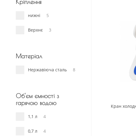
Кріплення
нижні
5
Верхнє
3
Матеріал
Нержавіюча сталь
8
Об'єм ємності з
гарячою водою
Кран холод
1,1 л
4
0,7 л
4