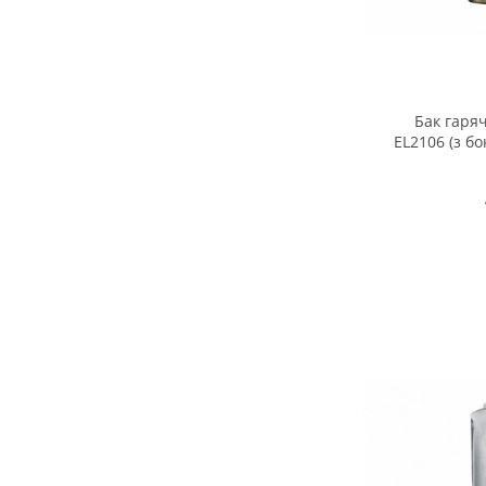
Бак гаряч
EL2106 (з б