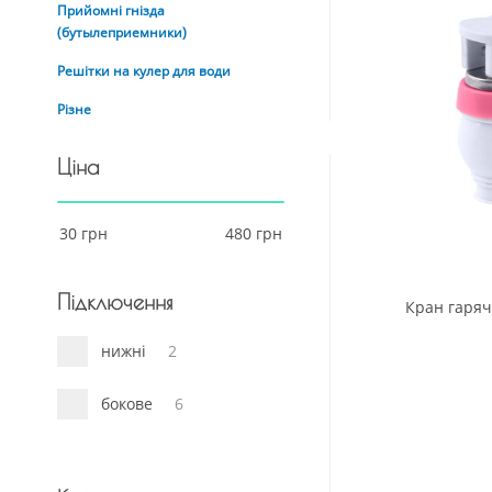
Прийомні гнізда
(бутылеприемники)
Решітки на кулер для води
Різне
Ціна
Підключення
Кран гаряч
нижні
2
бокове
6