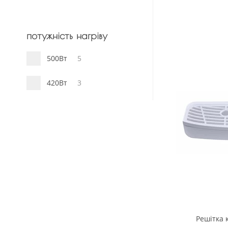
потужність нагріву
500Вт
5
420Вт
3
Решітка 