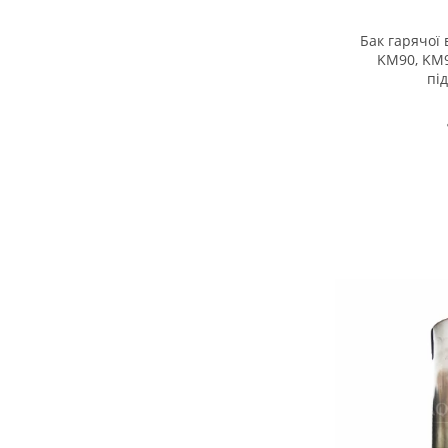
Бак гарячої
KM90, KM9
пі