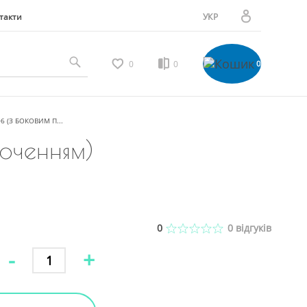
такти
УКР
РУС
Особистий кабінет
0
0
0
Мої замовлення
6 (З БОКОВИМ П...
люченням)
Вибране
Мої відгуки
0
0
відгуків
-
+
Порівняння товарів