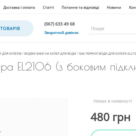
Доставка і оплата
Статті
Питання та відповіді
Новини
Кон
(067) 633 49 68
 ТОВАРІВ
(067) 633 49 68
Зворотний дзвінок
(067) 635 35 36
(050) 300 35 36
 ДЛЯ КУЛЕРІВ
ВОДЯНІ БАКИ НА КУЛЕР ДЛЯ ВОДИ
БАК ГАРЯЧОЇ ВОДИ ДЛЯ КУЛЕРА EL210
(067) 633 49 68
лера EL2106 (з боковим підк
(044) 390 35 36
Немає в наявності
480 грн