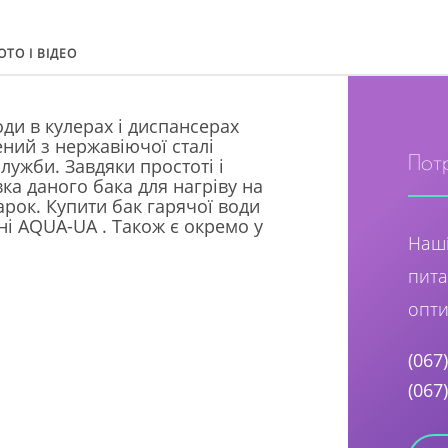
ОТО І ВІДЕО
ди в кулерах і диспансерах
ений з нержавіючої сталі
Пот
лужби. Завдяки простоті і
ка даного бака для нагріву на
арок. Купити бак гарячої води
і AQUA-UA . Також є окремо у
Наші
пита
опти
(067
(067