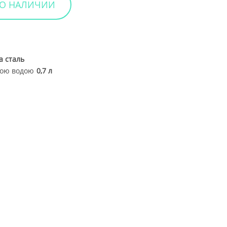
 О НАЛИЧИИ
Вийти
а сталь
ячою водою
0,7 л