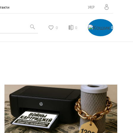
такти
УКР
РУС
Особистий кабінет
0
0
0
Мої замовлення
Вибране
Мої відгуки
Порівняння товарів