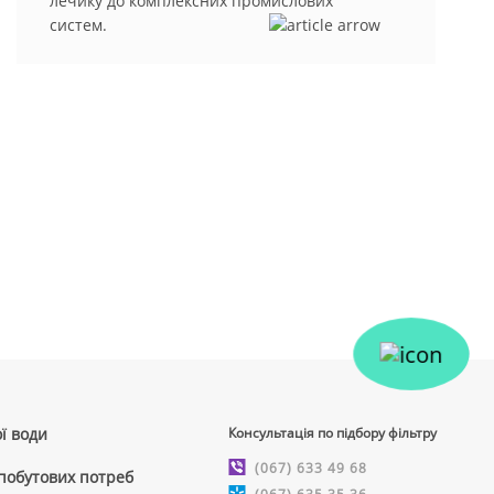
лечику до комплексних промислових
систем.
ї води
Консультація по підбору фільтру
(067) 633 49 68
 побутових потреб