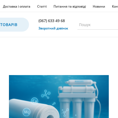
Доставка і оплата
Статті
Питання та відповіді
Новини
Кон
(067) 633 49 68
 ТОВАРІВ
(067) 633 49 68
Зворотний дзвінок
(067) 635 35 36
(050) 300 35 36
(067) 633 49 68
(044) 390 35 36