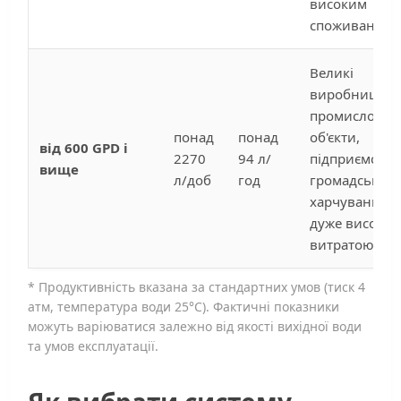
високим
споживання
Великі
виробництва
промислові
понад
понад
об'єкти,
від 600 GPD і
2270
94 л/
підприємства
вище
л/доб
год
громадськог
харчування з
дуже високо
витратою
* Продуктивність вказана за стандартних умов (тиск 4
атм, температура води 25°C). Фактичні показники
можуть варіюватися залежно від якості вихідної води
та умов експлуатації.