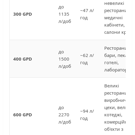
невеликі
до
~47 л/
ресторани,
300 GPD
1135
год
медичні
л/доб
кабінети,
салони краси
Ресторани,
до
~62 л/
бари, пекарні
400 GPD
1500
год
готелі,
л/доб
лабораторії
Великі
ресторани,
виробничі
до
цехи, великі
~94 л/
600 GPD
2270
котеджі,
год
л/доб
комерційні
об'єкти з