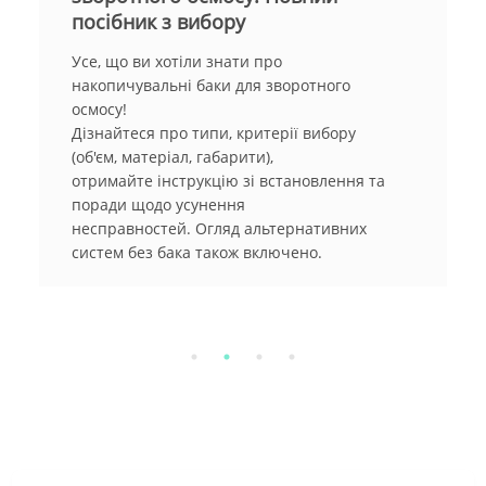
Мембрани для систем зворотного осмосу є
найважливішим елементом будь-якої
системи очищення води. Дізнайтеся, як вони
працюють, які види мембран існують, та як
правильно обрати підходящу для вашого
дому чи підприємства.