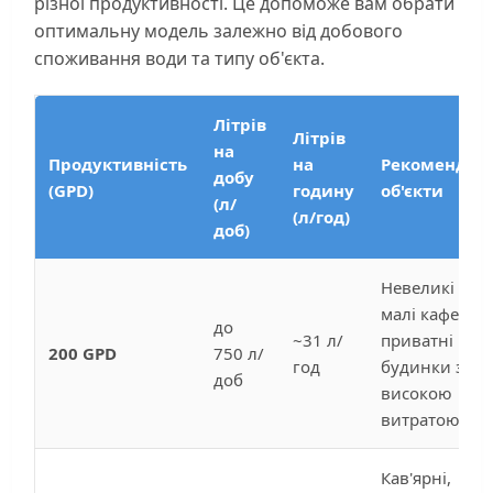
різної продуктивності. Це допоможе вам обрати
оптимальну модель залежно від добового
споживання води та типу об'єкта.
Літрів
Літрів
на
Продуктивність
на
Рекомендова
добу
(GPD)
годину
об'єкти
(л/
(л/год)
доб)
Невеликі офіс
малі кафе,
до
~31 л/
приватні
200 GPD
750 л/
год
будинки з
доб
високою
витратою во
Кав'ярні,