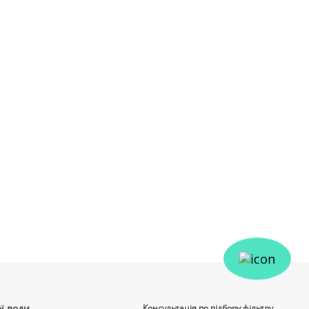
ї води
Консультація по підбору фільтру