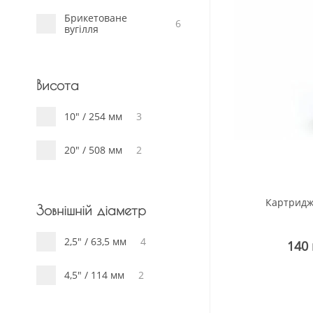
Брикетоване
6
вугілля
Висота
10" / 254 мм
3
20" / 508 мм
2
Картридж
Зовнішній діаметр
2,5" / 63,5 мм
4
140
4,5" / 114 мм
2