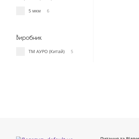
5 мкм
6
Виробник
ТМ АУРО (Китай)
5
Питання та Відпов