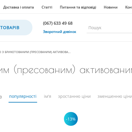
Доставка і оплата
Статті
Питання та відповіді
Новини
Кон
(067) 633 49 68
 ТОВАРІВ
(067) 633 49 68
Зворотний дзвінок
(067) 635 35 36
(050) 300 35 36
І З БРИКЕТОВАНИМ (ПРЕСОВАНИМ) АКТИВОВА...
(067) 633 49 68
м (пресованим) активованим
(044) 390 35 36
а
популярності
ім'я
зростанню ціни
зменшенню цін
-13%