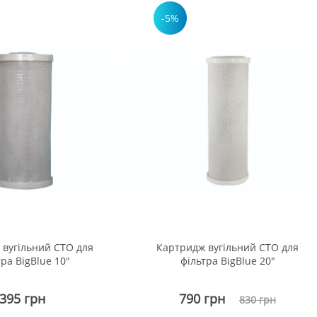
-5%
 вугільний СТО для
Картридж вугільний СТО для
ра BigBlue 10"
фільтра BigBlue 20"
395 грн
790 грн
830 грн