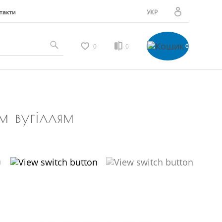
такти
УКР
РУС
Особистий кабінет
0
0
0
Мої замовлення
 вугіллям
Вибране
Мої відгуки
и
Порівняння товарів