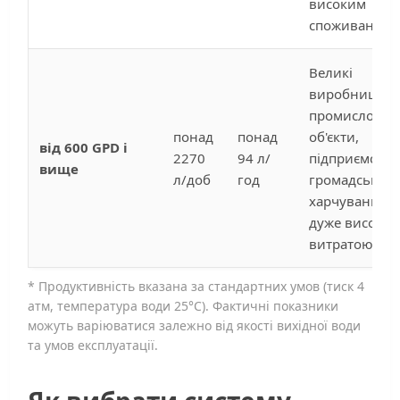
високим
споживання
Великі
виробництва
промислові
понад
понад
об'єкти,
від 600 GPD і
2270
94 л/
підприємства
вище
л/доб
год
громадськог
харчування з
дуже високо
витратою
* Продуктивність вказана за стандартних умов (тиск 4
атм, температура води 25°C). Фактичні показники
можуть варіюватися залежно від якості вихідної води
та умов експлуатації.