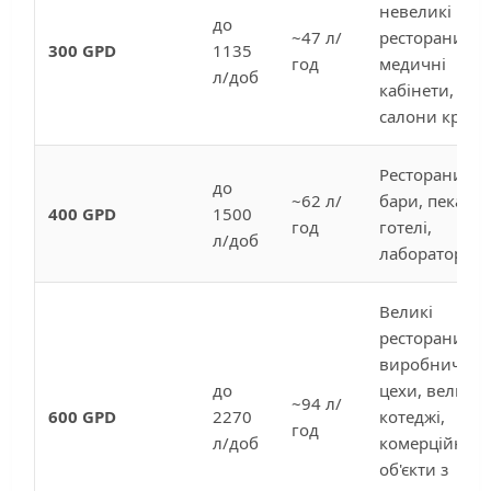
невеликі
до
~47 л/
ресторани,
300 GPD
1135
год
медичні
л/доб
кабінети,
салони краси
Ресторани,
до
~62 л/
бари, пекарні
400 GPD
1500
год
готелі,
л/доб
лабораторії
Великі
ресторани,
виробничі
до
цехи, великі
~94 л/
600 GPD
2270
котеджі,
год
л/доб
комерційні
об'єкти з