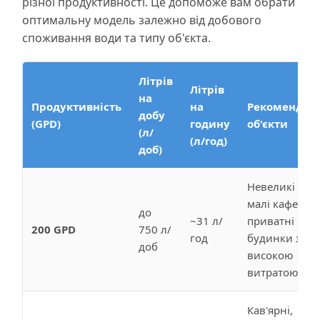
різної продуктивності. Це допоможе вам обрати
оптимальну модель залежно від добового
споживання води та типу об'єкта.
Літрів
Літрів
на
Продуктивність
на
Рекомендова
добу
(GPD)
годину
об'єкти
(л/
(л/год)
доб)
Невеликі офіс
малі кафе,
до
~31 л/
приватні
200 GPD
750 л/
год
будинки з
доб
високою
витратою во
Кав'ярні,