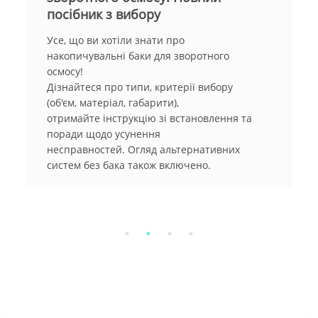
Мембрани для систем зворотного осмосу є
найважливішим елементом будь-якої
системи очищення води. Дізнайтеся, як вони
працюють, які види мембран існують, та як
правильно обрати підходящу для вашого
дому чи підприємства.