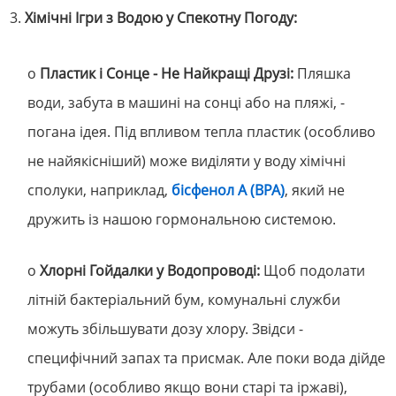
3.
Хімічні Ігри з Водою у Спекотну Погоду:
o
Пластик і Сонце - Не Найкращі Друзі:
Пляшка
води, забута в машині на сонці або на пляжі, -
погана ідея. Під впливом тепла пластик (особливо
не найякісніший) може виділяти у воду хімічні
сполуки, наприклад,
бісфенол А (BPA)
, який не
дружить із нашою гормональною системою.
o
Хлорні Гойдалки у Водопроводі:
Щоб подолати
літній бактеріальний бум, комунальні служби
можуть збільшувати дозу хлору. Звідси -
специфічний запах та присмак. Але поки вода дійде
трубами (особливо якщо вони старі та іржаві),