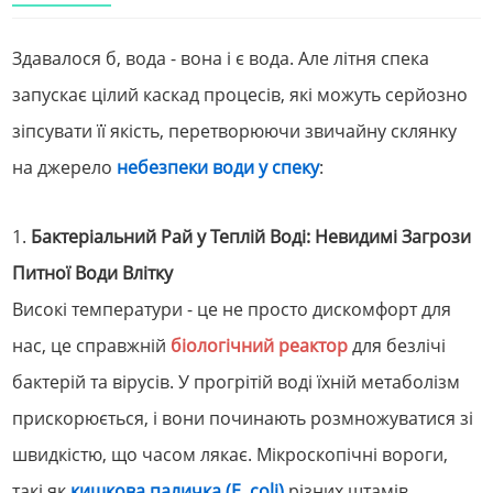
Здавалося б, вода - вона і є вода. Але літня спека
запускає цілий каскад процесів, які можуть серйозно
зіпсувати її якість, перетворюючи звичайну склянку
на джерело
небезпеки води у спеку
:
1.
Бактеріальний Рай у Теплій Воді: Невидимі Загрози
Питної Води Влітку
Високі температури - це не просто дискомфорт для
нас, це справжній
біологічний реактор
для безлічі
бактерій та вірусів. У прогрітій воді їхній метаболізм
прискорюється, і вони починають розмножуватися зі
швидкістю, що часом лякає. Мікроскопічні вороги,
такі як
кишкова паличка (E. coli)
різних штамів,