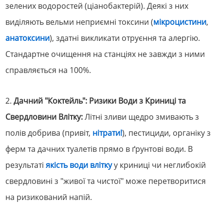
зелених водоростей (ціанобактерій). Деякі з них
виділяють вельми неприємні токсини (
мікроцистини
,
анатоксини
), здатні викликати отруєння та алергію.
Стандартне очищення на станціях не завжди з ними
справляється на 100%.
2.
Дачний "Коктейль": Ризики Води з Криниці та
Свердловини Влітку:
Літні зливи щедро змивають з
полів добрива (привіт,
нітрати!
), пестициди, органіку з
ферм та дачних туалетів прямо в ґрунтові води. В
результаті
якість води влітку
у криниці чи неглибокій
свердловині з "живої та чистої" може перетворитися
на ризикований напій.