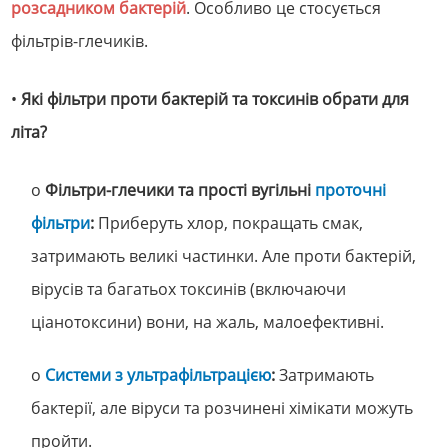
розсадником бактерій
. Особливо це стосується
фільтрів-глечиків.
•
Які фільтри проти бактерій та токсинів обрати для
літа?
o
Фільтри-глечики та прості вугільні
проточні
фільтри
:
Приберуть хлор, покращать смак,
затримають великі частинки. Але проти бактерій,
вірусів та багатьох токсинів (включаючи
ціанотоксини) вони, на жаль, малоефективні.
o
Системи з ультрафільтрацією
:
Затримають
бактерії, але віруси та розчинені хімікати можуть
пройти.