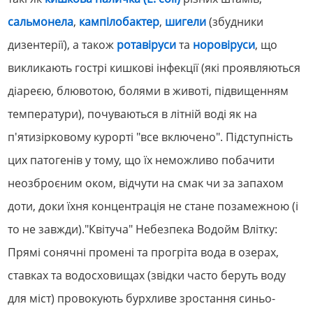
сальмонела
,
кампілобактер
,
шигели
(збудники
дизентерії), а також
ротавіруси
та
норовіруси
, що
викликають гострі кишкові інфекції (які проявляються
діареєю, блювотою, болями в животі, підвищенням
температури), почуваються в літній воді як на
п'ятизірковому курорті "все включено". Підступність
цих патогенів у тому, що їх неможливо побачити
неозброєним оком, відчути на смак чи за запахом
доти, доки їхня концентрація не стане позамежною (і
то не завжди)."Квітуча" Небезпека Водойм Влітку:
Прямі сонячні промені та прогріта вода в озерах,
ставках та водосховищах (звідки часто беруть воду
для міст) провокують бурхливе зростання синьо-