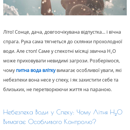
Літо! Сонце, дача, довгоочікувана відпустка... і вічна
спрага. Рука сама тягнеться до склянки прохолодної
води. Але стоп! Саме у спекотні місяці звична H₂O
може приховувати невидимі загрози. Розберімося,
чому
питна вода влітку
вимагає особливої уваги, які
небезпеки вона несе у спеку, і як захистити себе та
близьких, не перетворюючи життя на параною.
Небезпека Води у Спеку: Чому Літня H₂O
Вимагає Особливого Контролю?