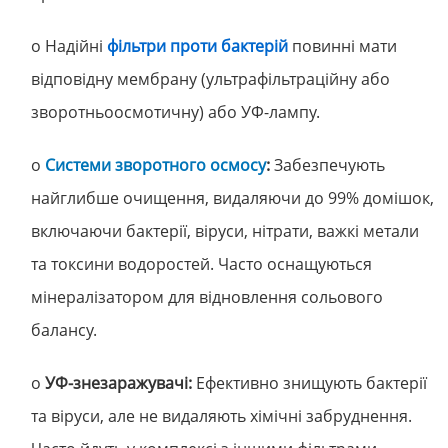
o Надійні
фільтри проти бактерій
повинні мати
відповідну мембрану (ультрафільтраційну або
зворотньоосмотичну) або УФ-лампу.
o
Системи зворотного осмосу
:
Забезпечують
найглибше очищення, видаляючи до 99% домішок,
включаючи бактерії, віруси, нітрати, важкі метали
та токсини водоростей. Часто оснащуються
мінералізатором для відновлення сольового
балансу.
o
УФ-знезаражувачі:
Ефективно знищують бактерії
та віруси, але не видаляють хімічні забруднення.