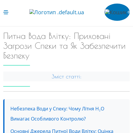
0
Питна Вода Влітку: Приховані
Загрози Спеки та Як Забезпечити
Безпеку
Зміст статті:
Небезпека Води у Спеку: Чому Літня H₂O
Вимагає Особливого Контролю?
Основні Джерела Питної Води Влітку: Оцінка