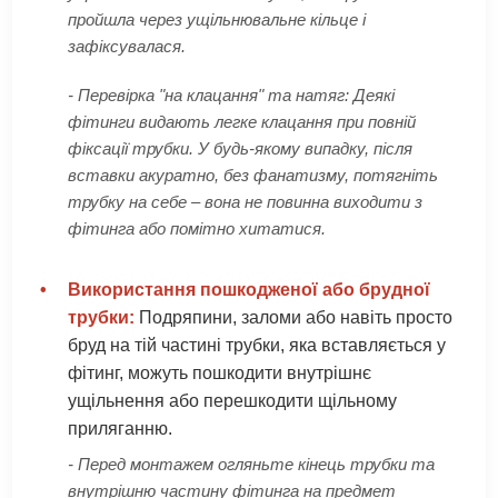
пройшла через ущільнювальне кільце і
зафіксувалася.
- Перевірка "на клацання" та натяг: Деякі
фітинги видають легке клацання при повній
фіксації трубки. У будь-якому випадку, після
вставки акуратно, без фанатизму, потягніть
трубку на себе – вона не повинна виходити з
фітинга або помітно хитатися.
•
Використання пошкодженої або брудної
трубки:
Подряпини, заломи або навіть просто
бруд на тій частині трубки, яка вставляється у
фітинг, можуть пошкодити внутрішнє
ущільнення або перешкодити щільному
приляганню.
- Перед монтажем огляньте кінець трубки та
внутрішню частину фітинга на предмет