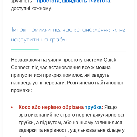
зручність –
простота, швидкість і чистота
,
доступні кожному.
Типові помилки під час встановлення: як не
наступити на граблі
Незважаючи на уявну простоту системи Quick
Connect, під час встановлення все ж можна
припуститися прикрих помилок, які зведуть
нанівець усі її переваги. Розглянемо найтиповіші
промахи:
•
Косо або нерівно обрізана
трубка
:
Якщо
зріз виконаний не строго перпендикулярно осі
трубки, а під кутом, або на ньому залишилися
задирки та нерівності, ущільнювальне кільце у