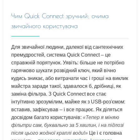
Чим Quick Connect зручний: очима
звичайного користувача
Для звичайної людини, далекої від сантехнічних
премудростей, система Quick Connect – це
справжній порятунок. Уявіть: більше не потрібно
гарячково шукати розвідний ключ, який вічно
кудись зникає, або витрачати час і гроші на виклик
майстра заради такої, здавалося б, дрібниці, як
заміна фільтра. З Quick Connect все стає
інтуїтивно зрозумілим, майже як з USB-роз'ємом:
вставив, зафіксував – і все працює. Як діляться
досвідом багато користувачів:
«Тепер я міняю
фільтри сам, буквально за 5 хвилин, і на підлозі
після цього жодної краплі води!»
Це і є головна