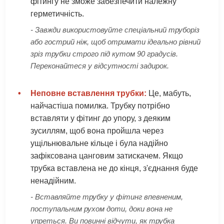
фітингу не зможе забезпечити належну
герметичність.
- Завжди використовуйте спеціальний труборіз
або гострий ніж, щоб отримати ідеально рівний
зріз трубки строго під кутом 90 градусів.
Переконайтеся у відсутності задирок.
•
Неповне вставлення трубки:
Це, мабуть,
найчастіша помилка. Трубку потрібно
вставляти у фітинг до упору, з деяким
зусиллям, щоб вона пройшла через
ущільнювальне кільце і була надійно
зафіксована цанговим затискачем. Якщо
трубка вставлена не до кінця, з'єднання буде
ненадійним.
- Вставляйте трубку у фітинг впевненим,
поступальним рухом доти, доки вона не
упреться. Ви повинні відчути, як трубка