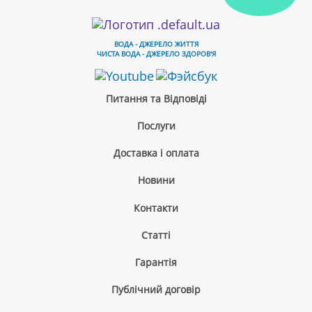
ВОДА - ДЖЕРЕЛО ЖИТТЯ
ЧИСТА ВОДА - ДЖЕРЕЛО ЗДОРОВ'Я
Питання та Відповіді
Послуги
Бак гарячої води для кулера AURO KM90, KM93, KM107 (з
нижнім підключенням)
Доставка і оплата
480 грн
Новини
Контакти
Cтатті
Гарантія
Публічний договір