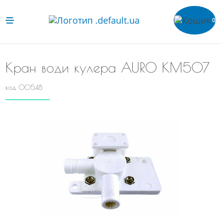
0
Кран води кулера AURO КМ507
код 00548