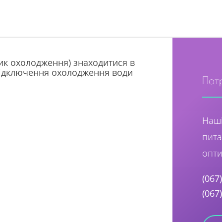
ик охолодження) знаходитися в
 відключення охолодження води
Пот
Наші
пита
опти
(067
(067