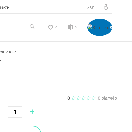
такти
УКР
РУС
Особистий кабінет
0
0
0
Мої замовлення
ЛЕРА KF57
7
Вибране
Мої відгуки
0
0
відгуків
-
+
Порівняння товарів