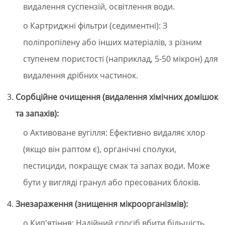
видалення суспензій, освітлення води.
o Картриджні фільтри (седиментні): З
поліпропілену або інших матеріалів, з різним
ступенем пористості (наприклад, 5-50 мікрон) для
видалення дрібних частинок.
Сорбційне очищення (видалення хімічних домішок
та запахів):
o Активоване вугілля: Ефективно видаляє хлор
(якщо він раптом є), органічні сполуки,
пестициди, покращує смак та запах води. Може
бути у вигляді гранул або пресованих блоків.
Знезараження (знищення мікроорганізмів):
o Кип'ятіння: Надійний спосіб вбити більшість