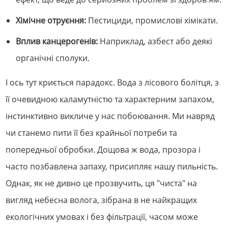
Хімічне отруєння:
Пестициди, промислові хімікати.
Вплив канцерогенів:
Наприклад, азбест або деякі
органічні сполуки.
І ось тут криється парадокс. Вода з лісового болітця, з
її очевидною каламутністю та характерним запахом,
інстинктивно викличе у нас побоювання. Ми навряд
чи станемо пити її без крайньої потреби та
попередньої обробки. Дощова ж вода, прозора і
часто позбавлена запаху, присипляє нашу пильність.
Однак, як не дивно це прозвучить, ця "чиста" на
вигляд небесна волога, зібрана в не найкращих
екологічних умовах і без фільтрації, часом може