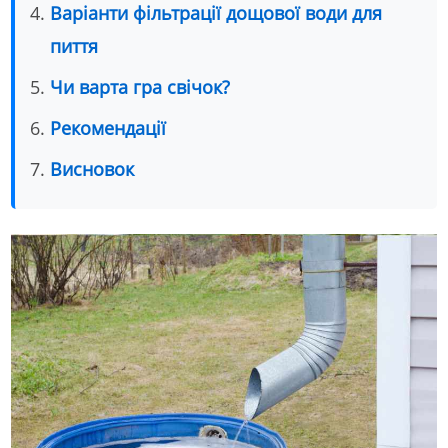
Варіанти фільтрації дощової води для
пиття
Чи варта гра свічок?
Рекомендації
Висновок