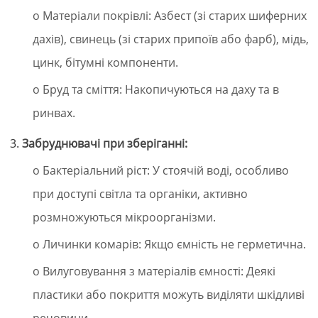
o Матеріали покрівлі: Азбест (зі старих шиферних
дахів), свинець (зі старих припоїв або фарб), мідь,
цинк, бітумні компоненти.
o Бруд та сміття: Накопичуються на даху та в
ринвах.
Забруднювачі при зберіганні:
o Бактеріальний ріст: У стоячій воді, особливо
при доступі світла та органіки, активно
розмножуються мікроорганізми.
o Личинки комарів: Якщо ємність не герметична.
o Вилуговування з матеріалів ємності: Деякі
пластики або покриття можуть виділяти шкідливі