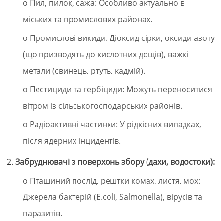
o Пил, пилок, сажа: Особливо актуально в
міських та промислових районах.
o Промислові викиди: Діоксид сірки, оксиди азоту
(що призводять до кислотних дощів), важкі
метали (свинець, ртуть, кадмій).
o Пестициди та гербіциди: Можуть переноситися
вітром із сільськогосподарських районів.
o Радіоактивні частинки: У рідкісних випадках,
після ядерних інцидентів.
Забруднювачі з поверхонь збору (дахи, водостоки):
o Пташиний послід, рештки комах, листя, мох:
Джерела бактерій (E.coli, Salmonella), вірусів та
паразитів.