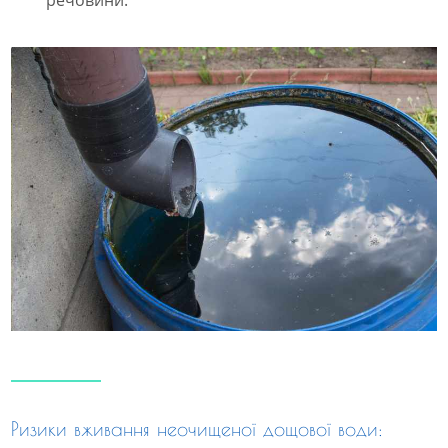
речовини.
Ризики вживання неочищеної дощової води: