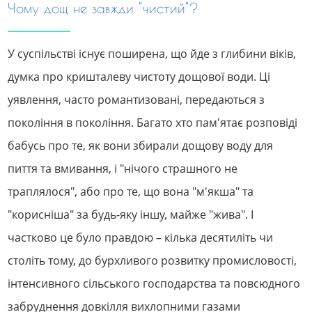
Чому дощ не завжди "чистий"?
У суспільстві існує поширена, що йде з глибини віків,
думка про кришталеву чистоту дощової води. Ці
уявлення, часто романтизовані, передаються з
покоління в покоління. Багато хто пам'ятає розповіді
бабусь про те, як вони збирали дощову воду для
пиття та вмивання, і "нічого страшного не
траплялося", або про те, що вона "м'якша" та
"корисніша" за будь-яку іншу, майже "жива". І
частково це було правдою – кілька десятиліть чи
століть тому, до бурхливого розвитку промисловості,
інтенсивного сільського господарства та повсюдного
забруднення довкілля вихлопними газами