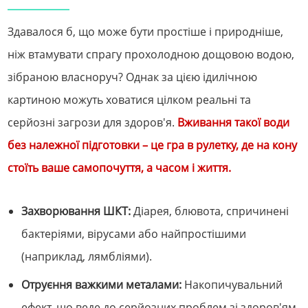
Здавалося б, що може бути простіше і природніше,
ніж втамувати спрагу прохолодною дощовою водою,
зібраною власноруч? Однак за цією ідилічною
картиною можуть ховатися цілком реальні та
серйозні загрози для здоров'я.
Вживання такої води
без належної підготовки – це гра в рулетку, де на кону
стоїть ваше самопочуття, а часом і життя.
Захворювання ШКТ:
Діарея, блювота, спричинені
бактеріями, вірусами або найпростішими
(наприклад, лямбліями).
Отруєння важкими металами:
Накопичувальний
ефект, що веде до серйозних проблем зі здоров'ям.