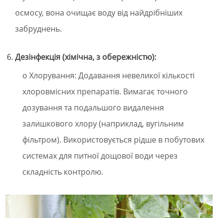
осмосу, вона очищає воду від найдрібніших
забруднень.
Дезінфекція (хімічна, з обережністю):
o Хлорування: Додавання невеликої кількості
хлоровмісних препаратів. Вимагає точного
дозування та подальшого видалення
залишкового хлору (наприклад, вугільним
фільтром). Використовується рідше в побутових
системах для питної дощової води через
складність контролю.