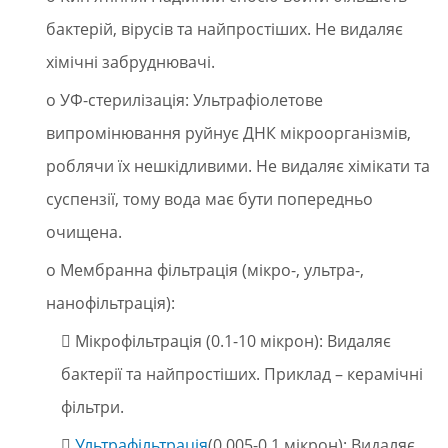
бактерій, вірусів та найпростіших. Не видаляє
хімічні забруднювачі.
o УФ-стерилізація: Ультрафіолетове
випромінювання руйнує ДНК мікроорганізмів,
роблячи їх нешкідливими. Не видаляє хімікати та
суспензії, тому вода має бути попередньо
очищена.
o Мембранна фільтрація (мікро-, ультра-,
нанофільтрація):
 Мікрофільтрація (0.1-10 мікрон): Видаляє
бактерії та найпростіших. Приклад – керамічні
фільтри.

Ультрафільтрація
(0.005-0.1 мікрон): Видаляє