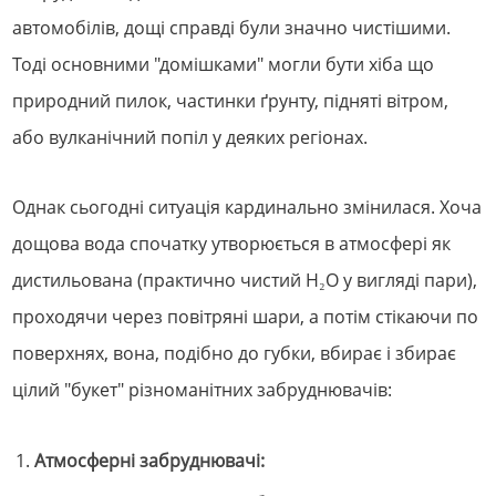
автомобілів, дощі справді були значно чистішими.
Тоді основними "домішками" могли бути хіба що
природний пилок, частинки ґрунту, підняті вітром,
або вулканічний попіл у деяких регіонах.
Однак сьогодні ситуація кардинально змінилася. Хоча
дощова вода спочатку утворюється в атмосфері як
дистильована (практично чистий H₂O у вигляді пари),
проходячи через повітряні шари, а потім стікаючи по
поверхнях, вона, подібно до губки, вбирає і збирає
цілий "букет" різноманітних забруднювачів:
Атмосферні забруднювачі: