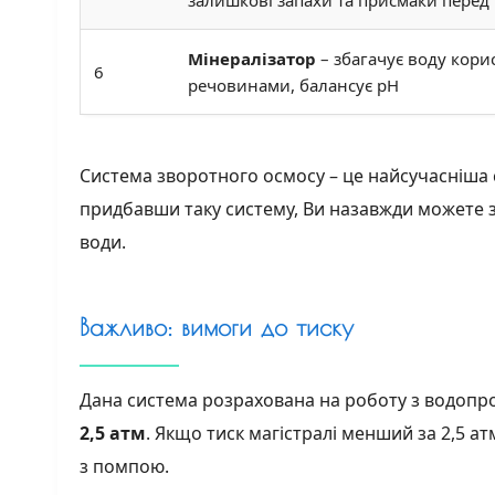
Мінералізатор
– збагачує воду кор
6
речовинами, балансує pH
Система зворотного осмосу – це найсучасніша
придбавши таку систему, Ви назавжди можете
води.
Важливо: вимоги до тиску
Дана система розрахована на роботу з водопр
2,5 атм
. Якщо тиск магістралі менший за 2,5 ат
з помпою.