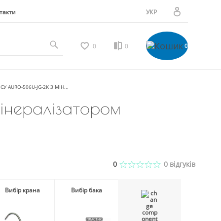
такти
УКР
РУС
Особистий кабінет
0
0
0
Мої замовлення
AURO-506U-JG-2K З МІН...
інералізатором
Вибране
Мої відгуки
0
0
відгуків
Порівняння товарів
Вибір крана
Вибір бака