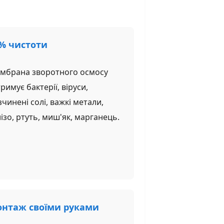
% чистоти
мбрана зворотного осмосу
римує бактерії, віруси,
чинені солі, важкі метали,
ізо, ртуть, миш'як, марганець.
нтаж своїми руками