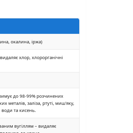
ина, окалина, іржа)
видаляє хлор, хлорорганічні
римує до 98-99% розчинених
их металів, заліза, ртуті, миш'яку,
води та кисень.
ваним вугіллям – видаляє
 подачею до крана