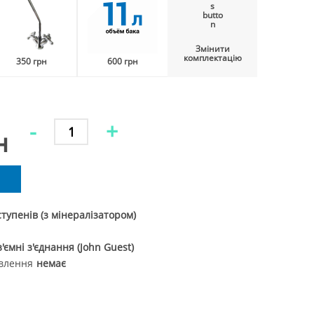
Вийти
Змінити
комплектацію
350 грн
600 грн
-
+
н
ступенів (з мінералізатором)
ємні з'єднання (John Guest)
ивлення
немає