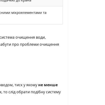
исними мікроелементами та
 система очищення води,
 забути про проблеми очищення
оводом, тиск у якому
не менше
м, то слід обрати подібну систему