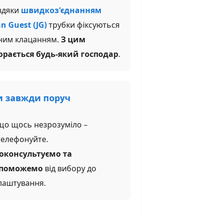
вдяки
швидкоз'єднанням
n Guest (JG)
трубки фіксуються
ним клацанням.
З цим
орається будь-який господар
.
 завжди поруч
що щось незрозуміло –
телефонуйте.
оконсультуємо та
поможемо
від вибору до
лаштування.