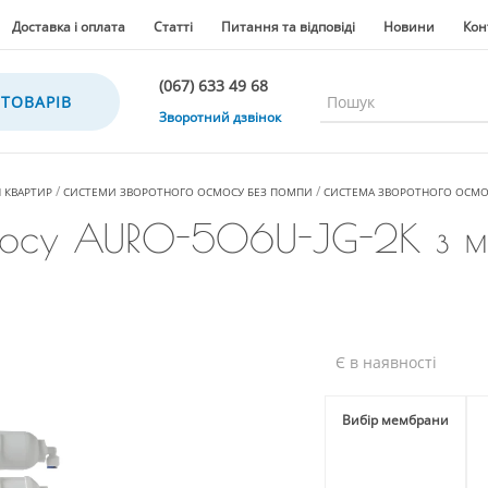
Доставка і оплата
Статті
Питання та відповіді
Новини
Кон
(067) 633 49 68
 ТОВАРІВ
(067) 633 49 68
Зворотний дзвінок
(067) 635 35 36
(050) 300 35 36
 КВАРТИР
СИСТЕМИ ЗВОРОТНОГО ОСМОСУ БЕЗ ПОМПИ
СИСТЕМА ЗВОРОТНОГО ОСМОСУ 
(067) 633 49 68
мосу AURO-506U-JG-2K з м
(044) 390 35 36
Є в наявності
Вибір мембрани