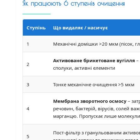
Як працюють 6 ступенів очищення
Ступінь
Що видаляє / насичує
1
Механічні домішки >20 мкм (пісок, гл
Активоване брикетоване вугілля
– 
2
сполуки, активні елементи
3
Тонке механічне очищення >5 мкм
Мембрана зворотного осмосу
– зат
4
речовин, бактерій, вірусів, солей важк
марганцю. Пропускає лише молекули 
Пост-фільтр з гранульованим активо
5
залишкові запахи та присмаки перед