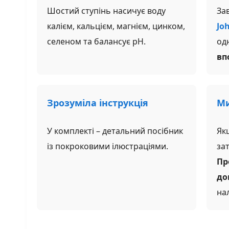
Шостий ступінь насичує воду
За
калієм, кальцієм, магнієм, цинком,
Joh
селеном та балансує pH.
од
вп
Зрозуміла інструкція
Ми
У комплекті – детальний посібник
Як
із покроковими ілюстраціями.
за
Пр
до
на