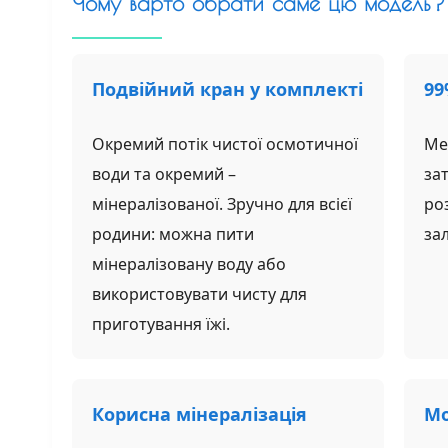
Чому варто обрати саме цю модель?
Подвійний кран у комплекті
99
Окремий потік чистої осмотичної
Ме
води та окремий –
зат
мінералізованої. Зручно для всієї
роз
родини: можна пити
зал
мінералізовану воду або
використовувати чисту для
приготування їжі.
Корисна мінералізація
Мо