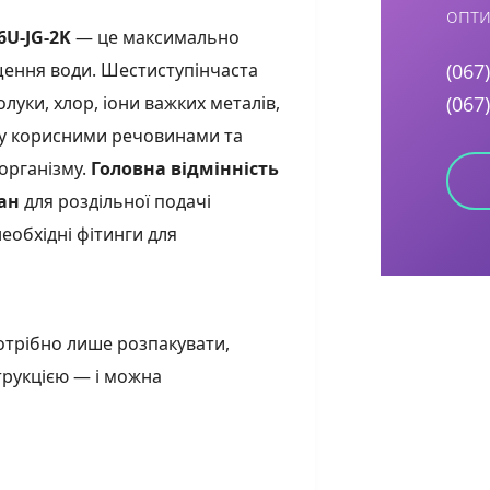
опти
6U-JG-2K
— це максимально
ення води. Шестиступінчаста
(067
луки, хлор, іони важких металів,
(067
воду корисними речовинами та
організму.
Головна відмінність
ран
для роздільної подачі
необхідні фітинги для
трібно лише розпакувати,
трукцією — і можна