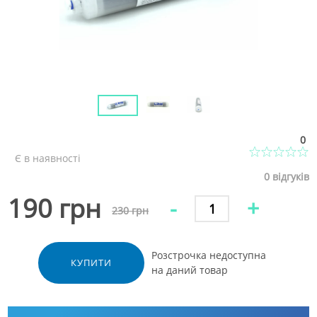
0
Є в наявності
0
відгуків
190 грн
-
+
230 грн
Розстрочка недоступна
КУПИТИ
на даний товар