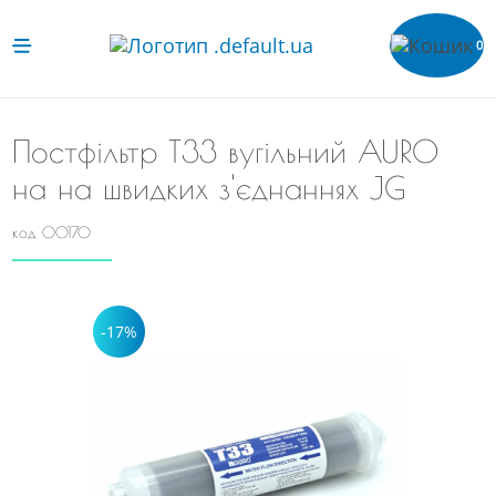
0
Постфільтр Т33 вугільний AURO
на на швидких з'єднаннях JG
код 00170
-17%