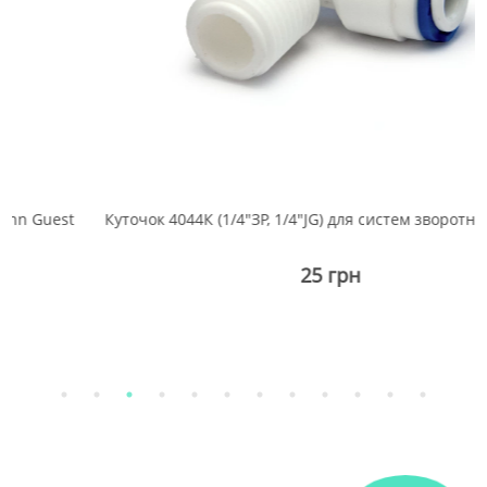
st
Куточок 4044К (1/4"ЗР, 1/4"JG) для систем зворотного осмос
25 грн