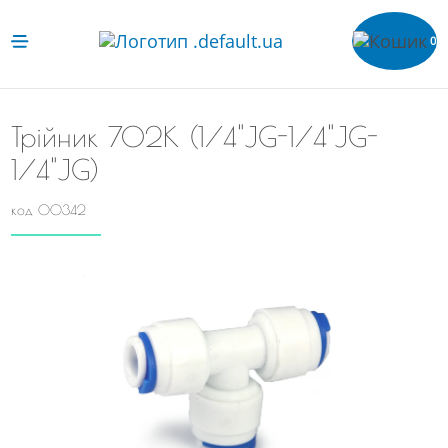
0
Трійник 702К (1/4"JG-1/4"JG-
1/4"JG)
код 00342