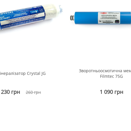
Зворотньоосмотична ме
інералізатор Crystal JG
Filmtec 75G
230 грн
1 090 грн
260 грн