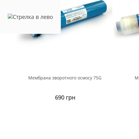
и
Мембрана зворотного осмосу 75G
М
"
690 грн