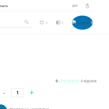
такти
УКР
РУС
Особистий кабінет
0
0
0
Мої замовлення
Вибране
Мої відгуки
0
0
відгуків
-
+
Порівняння товарів