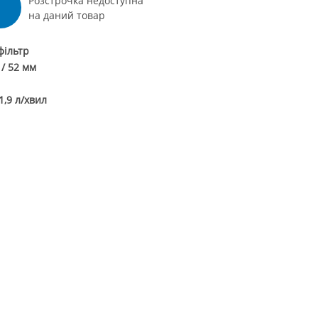
Розстрочка недоступна
Вийти
на даний товар
фільтр
 / 52 мм
м
1,9 л/хвил