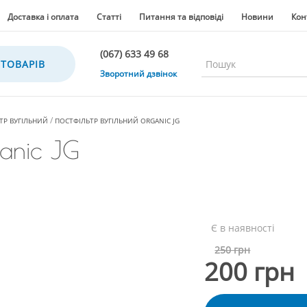
Доставка і оплата
Статті
Питання та відповіді
Новини
Кон
(067) 633 49 68
 ТОВАРІВ
(067) 633 49 68
Зворотний дзвінок
(067) 635 35 36
(050) 300 35 36
ТР ВУГІЛЬНИЙ
ПОСТФІЛЬТР ВУГІЛЬНИЙ ORGANIC JG
(067) 633 49 68
ganic JG
(044) 390 35 36
Є в наявності
250 грн
200 грн