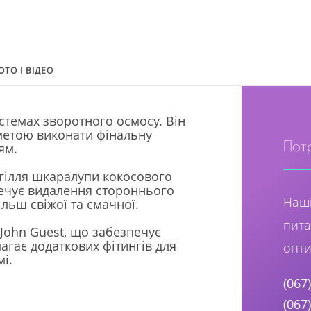
ОТО І ВІДЕО
стемах зворотного осмосу. Він
 метою виконати фінальну
Пот
ям.
угілля шкаралупи кокосового
печує видалення стороннього
Наші
ільш свіжої та смачної.
пита
John Guest, що забезпечує
агає додаткових фітингів для
опти
і.
(067
(067