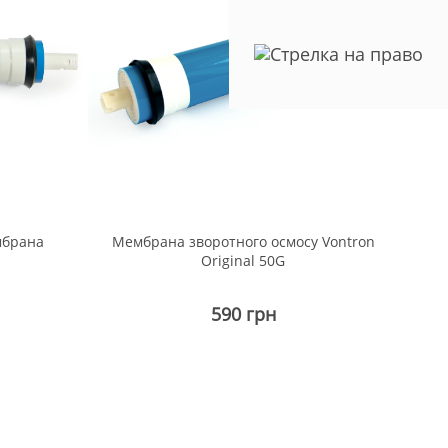
мбрана
Мембрана зворотного осмосу Vontron
О
Original 50G
590 грн