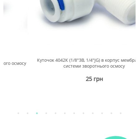
Куточок 4042К (1/8"ЗВ, 1/4"JG) в корпус мембрани для
мосу
системи зворотнього осмосу
25 грн