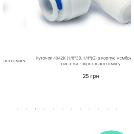
Куточок 4042К (1/8"ЗВ, 1/4"JG) в корпус мембрани для
мосу
системи зворотнього осмосу
25 грн