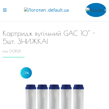
0
Картридж вугільний GAC 10" -
5шт. ЗНИЖКА!
код 001621
-7%