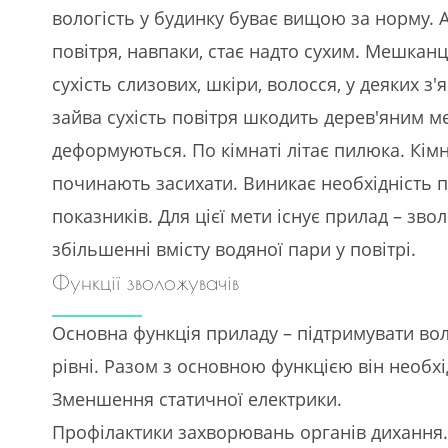
вологість у будинку буває вищою за норму. 
повітря, навпаки, стає надто сухим. Мешкан
сухість слизових, шкіри, волосся, у деяких з
зайва сухість повітря шкодить дерев'яним м
деформуються. По кімнаті літає пилюка. Кімн
починають засихати. Виникає необхідність 
показників. Для цієї мети існує прилад – зв
збільшенні вмісту водяної пари у повітрі.
Функції зволожувачів
Основна функція приладу – підтримувати вол
рівні. Разом з основною функцією він необхі
Зменшення статичної електрики.
Профілактики захворювань органів дихання.