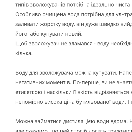
типів зволожувачів потрібна ідеально чиста 
Особливо очищена вода потрібна для ультра
заливати жорстку воду, він дуже швидко вийд
його, або купувати новий.
Щоб зволожувач не зламався - воду необхідн
кілька.
Воду для зволожувача можна купувати. Напев
негативних моментів. По-перше, ви не знаєте
етикеткою і наскільки її якість відрізняється в
непомірно висока ціна бутильованої води. І тр
Можна займатися дистиляцією води вдома. Н
але скажемо, що цей спосіб досить трудоміст