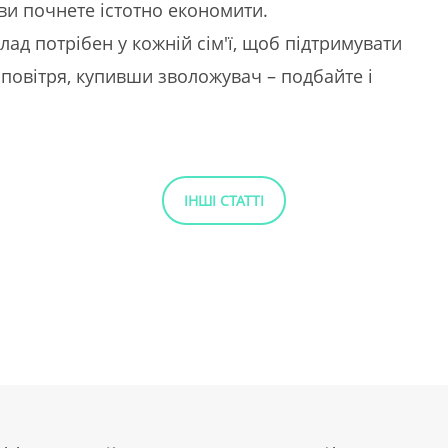
ви почнете істотно економити.
ад потрібен у кожній сім'ї, щоб підтримувати
 повітря, купивши зволожувач – подбайте і
ІНШІ СТАТТІ