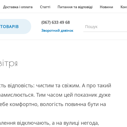
Доставка і оплата
Статті
Питання та відповіді
Новини
Кон
(067) 633 49 68
 ТОВАРІВ
(067) 633 49 68
Зворотний дзвінок
(067) 635 35 36
(050) 300 35 36
(067) 633 49 68
ітря
(044) 390 35 36
ть відповість: чистим та свіжим. А про такий
е замислюється. Тим часом цей показник дуже
ебе комфортно, вологість повинна бути на
алення відключають, а на вулиці негода,