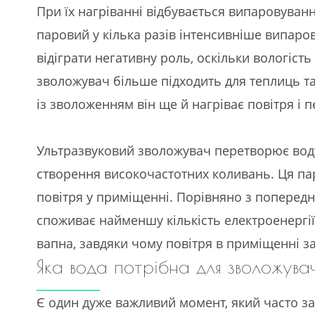
При їх нагріванні відбувається випаровува
паровий у кілька разів інтенсивніше випаров
відіграти негативну роль, оскільки вологіс
зволожувач більше підходить для теплиць та 
із зволоженням він ще й нагріває повітря і
Ультразвуковий зволожувач перетворює воду
створення високочастотних коливань. Ця па
повітря у приміщенні. Порівняно з поперед
споживає найменшу кількість електроенергії
вапна, завдяки чому повітря в приміщенні з
Яка вода потрібна для зволожувач
Є один дуже важливий момент, який часто за