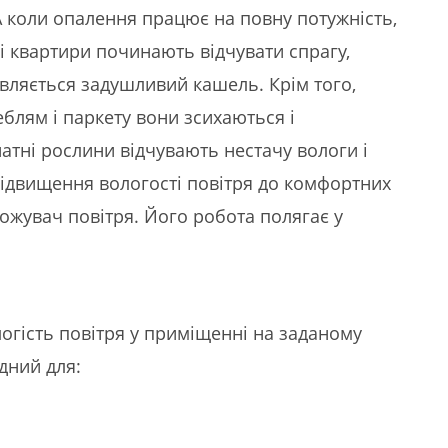
А коли опалення працює на повну потужність,
ці квартири починають відчувати спрагу,
'являється задушливий кашель. Крім того,
еблям і паркету вони зсихаються і
атні рослини відчувають нестачу вологи і
підвищення вологості повітря до комфортних
оложувач повітря. Його робота полягає у
огість повітря у приміщенні на заданому
дний для: