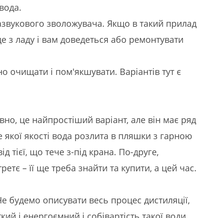
вода.
звукового зволожувача. Якщо в такий прилад
е з ладу і вам доведеться або ремонтувати
о очищати і пом'якшувати. Варіантів тут є
но, це найпростіший варіант, але він має ряд
 якої якості вода розлита в пляшки з гарною
ід тієї, що тече з-під крана. По-друге,
етє – її ще треба знайти та купити, а цей час.
е будемо описувати весь процес дистиляції,
кий і енергоємний і собівартість такої води