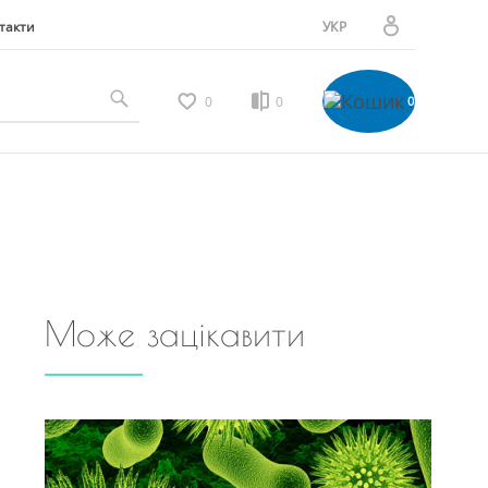
такти
УКР
РУС
Особистий кабінет
0
0
0
Мої замовлення
Вибране
Може зацікавити
Мої відгуки
Порівняння товарів