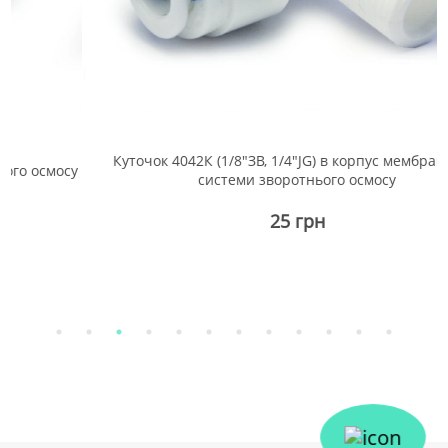
Куточок 4042К (1/8"ЗВ, 1/4"JG) в корпус мембрани для
мосу
системи зворотнього осмосу
25 грн