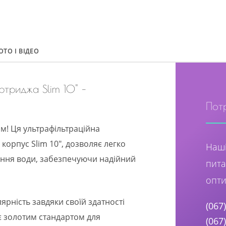
ОТО І ВІДЕО
ртриджа Slim 10" –
Пот
м! Ця ультрафільтраційна
корпус Slim 10", дозволяє легко
Наші
ення води, забезпечуючи надійний
пита
опти
ярність завдяки своїй здатності
(067
 є золотим стандартом для
(067