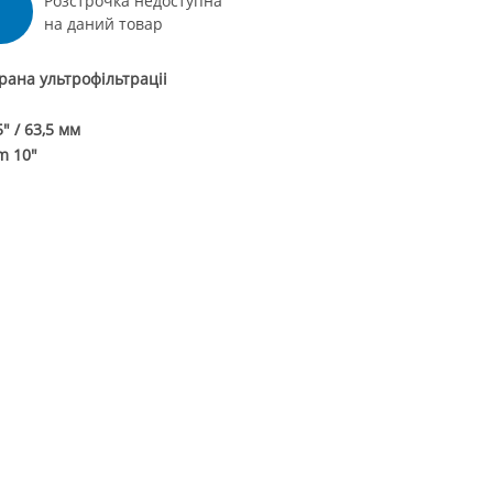
Розстрочка недоступна
Вийти
на даний товар
ана ультрофільтраціі
5" / 63,5 мм
im 10"