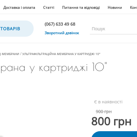
Доставка і оплата
Статті
Питання та відповіді
Новини
Кон
(067) 633 49 68
 ТОВАРІВ
(067) 633 49 68
Зворотний дзвінок
(067) 635 35 36
(050) 300 35 36
І) МЕМБРАНИ
УЛЬТРАФІЛЬТРАЦІЙНА МЕМБРАНА У КАРТРИДЖІ 10"
(067) 633 49 68
брана у картриджі 10"
(044) 390 35 36
Є в наявності
900 грн
800 грн