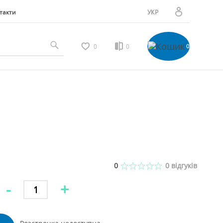
такти
УКР
РУС
Особистий кабінет
0
0
0
Мої замовлення
Вибране
Мої відгуки
0
0
відгуків
-
+
Порівняння товарів