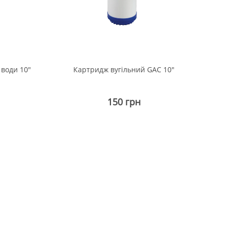
Ку
води 10"
Картридж вугільний GAC 10"
150 грн