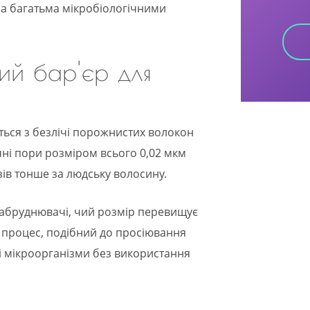
 за багатьма мікробіологічними
ий бар'єр для
ться з безлічі порожнистих волокон
ічні пори розміром всього 0,02 мкм
зів тонше за людську волосину.
 забруднювачі, чий розмір перевищує
й процес, подібний до просіювання
і мікроорганізми без використання