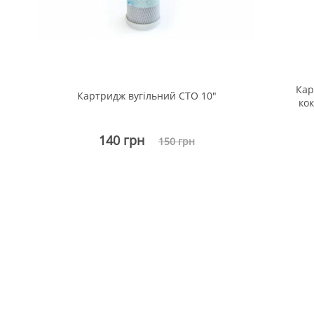
х-
Кар
Картридж вугільний СТО 10"
кок
140 грн
150 грн