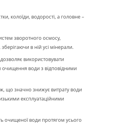
и, колоїди, водорості, а головне –
систем зворотного осмосу,
зберігаючи в ній усі мінерали.
" дозволяє використовувати
ем очищення води з відповідними
аж, що значно знижує витрату води
 низькими експлуатаційними
сть очищеної води протягом усього