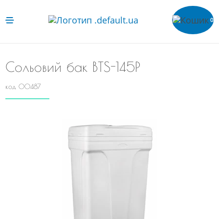
0
Сольовий бак ВТS-145P
код 00487