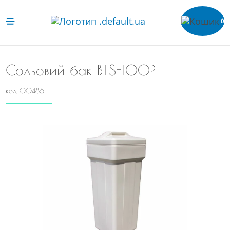
0
Сольовий бак ВТS-100P
код 00486