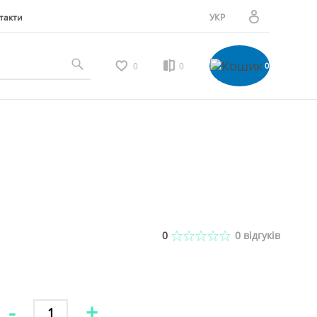
такти
УКР
РУС
Особистий кабінет
0
0
0
Мої замовлення
Вибране
Мої відгуки
0
0
відгуків
Порівняння товарів
-
+