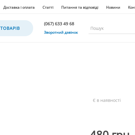
Доставка і оплата
Статті
Питання та відповіді
Новини
Кон
(067) 633 49 68
 ТОВАРІВ
(067) 633 49 68
Зворотний дзвінок
(067) 635 35 36
(050) 300 35 36
(067) 633 49 68
(044) 390 35 36
Є в наявності
480 грн