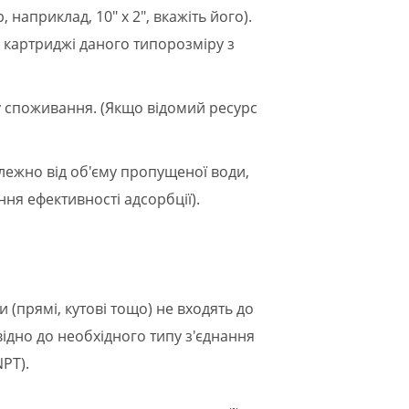
 наприклад, 10" x 2", вкажіть його).
і картриджі даного типорозміру з
ягу споживання. (Якщо відомий ресурс
залежно від об'єму пропущеної води,
ня ефективності адсорбції).
и (прямі, кутові тощо) не входять до
ідно до необхідного типу з'єднання
NPT).