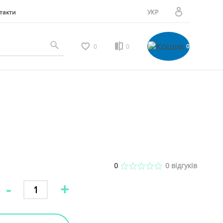
такти
УКР
РУС
Особистий кабінет
0
0
0
Мої замовлення
Вибране
Мої відгуки
0
0
відгуків
-
+
Порівняння товарів