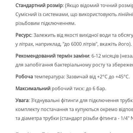
Стандартний розмір
: (Якщо відомий точний розмір,
Сумісний із системами, що використовують лінійн
різьбовим підключенням.
Ресурс
: Залежить від якості вихідної води та обс
у літрах, наприклад, "до 6000 літрів", вкажіть його).
Рекомендований термін заміни
: 6-12 місяців (не
для запобігання бактеріальному росту та збережен
Робоча
температура: Зазвичай від +2°C до +45°C.
Максимальний
робочий тиск: до 6 бар.
Увага
: З'єднувальні фітинги для підключення трубк
комплекту постачання та купуються окремо відпов
та діаметра трубки (стандарт різьби фітинга - 1/4" 