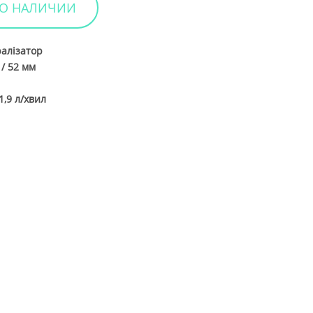
 О НАЛИЧИИ
Вийти
алізатор
 / 52 мм
м
1,9 л/хвил