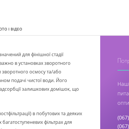
ОТО І ВІДЕО
начений для фінішної стадії
Пот
еважно в установках зворотного
 зворотного осмосу та/або
ном подачі чистої води. Його
Наші
адсорбції залишкових домішок, що
пита
опти
остфільтрації) в побутових та деяких
(067
 багатоступеневих фільтрах для
(067