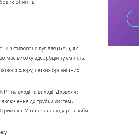
ових фітингів.
ане активоване вугілля (GAC), як
що має високу адсорбційну ємність.
кового хлору, летких органічних
 NPT на вході та виході. Дозволяє
 підключення до трубки системи
. (Примітка: Уточнено стандарт різьби
ику.