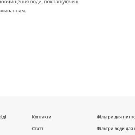
е доочищення води, покращуючи її
вживанням.
іді
Контакти
Фільтри для питно
Cтатті
Фільтри води для