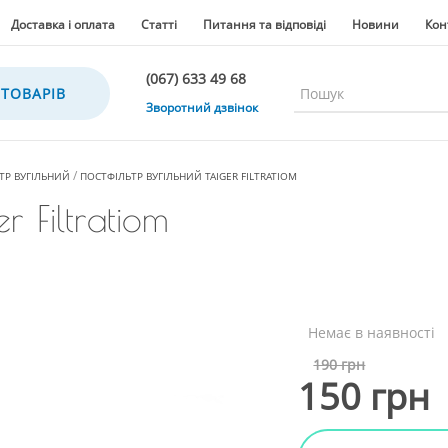
Доставка і оплата
Статті
Питання та відповіді
Новини
Кон
(067) 633 49 68
 ТОВАРІВ
(067) 633 49 68
Зворотний дзвінок
(067) 635 35 36
(050) 300 35 36
ТР ВУГІЛЬНИЙ
ПОСТФІЛЬТР ВУГІЛЬНИЙ TAIGER FILTRATIOM
(067) 633 49 68
r Filtratiom
(044) 390 35 36
Немає в наявності
190 грн
150 грн