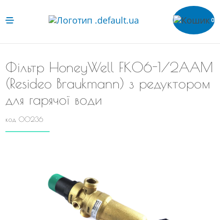
0
Фільтр HoneyWell FК06-1/2ААМ
(Resideo Braukmann) з редуктором
для гарячої води
код 00236