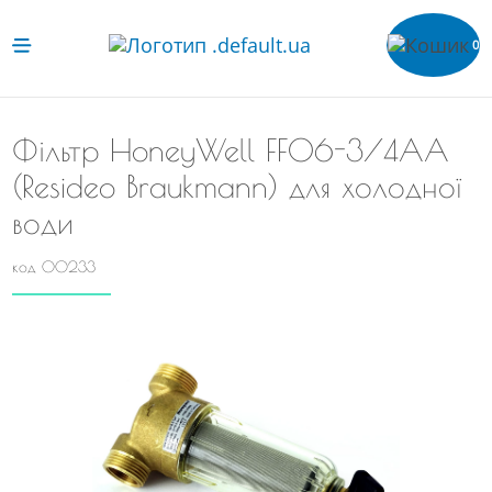
0
Фільтр HoneyWell FF06-3/4AA
(Resideo Braukmann) для холодної
води
код 00233