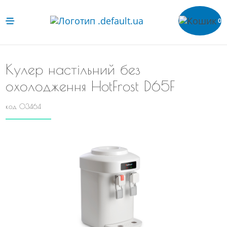
0
Кулер настільний без
охолодження HotFrost D65F
код 03464