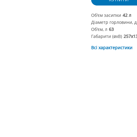
Об'єм засипки
42 л
Діаметр горловини, 
Об'єм, л
63
Габарити (øхВ)
257x1
Всі характеристики