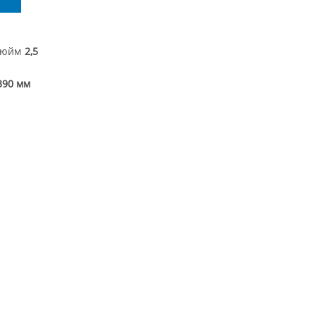
Вийти
дюйм
2,5
390 мм