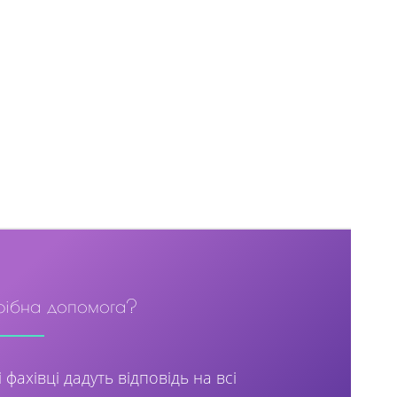
рібна допомога?
 фахівці дадуть відповідь на всі