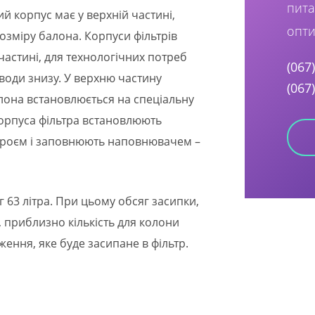
пита
 корпус має у верхній частині,
опти
розміру балона. Корпуси фільтрів
частині, для технологічних потреб
(067
води знизу. У верхню частину
(067
лона встановлюється на спеціальну
 корпуса фільтра встановлюють
троєм і заповнюють наповнювачем –
г 63 літра. При цьому обсяг засипки,
 приблизно кількість для колони
ження, яке буде засипане в фільтр.