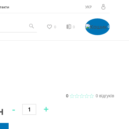
такти
УКР
РУС
Особистий кабінет
0
0
0
Мої замовлення
Вибране
Мої відгуки
0
0
відгуків
-
+
н
Порівняння товарів