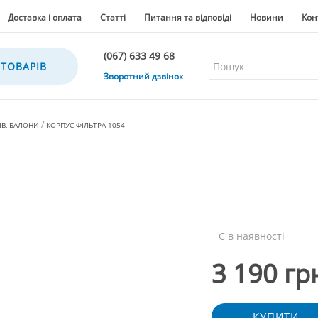
Доставка і оплата
Статті
Питання та відповіді
Новини
Кон
(067) 633 49 68
 ТОВАРІВ
(067) 633 49 68
Зворотний дзвінок
(067) 635 35 36
(050) 300 35 36
ІВ, БАЛОНИ
КОРПУС ФІЛЬТРА 1054
(067) 633 49 68
(044) 390 35 36
Є в наявності
3 190 гр
КУПИТИ