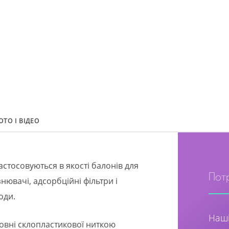
ОТО І ВІДЕО
стосовуються в якості балонів для
Пот
знювачі, адсорбційні фільтри і
оди.
Наші
зовні склопластикової ниткою