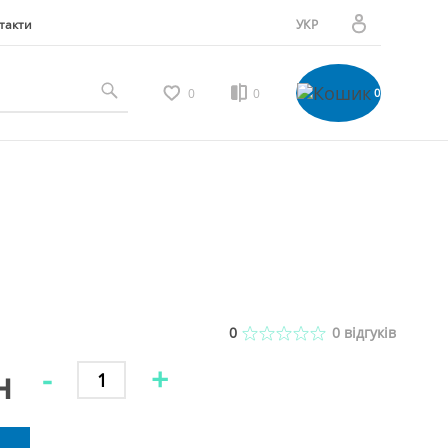
такти
УКР
РУС
Особистий кабінет
0
0
0
Мої замовлення
Вибране
Мої відгуки
0
0
відгуків
-
+
н
Порівняння товарів