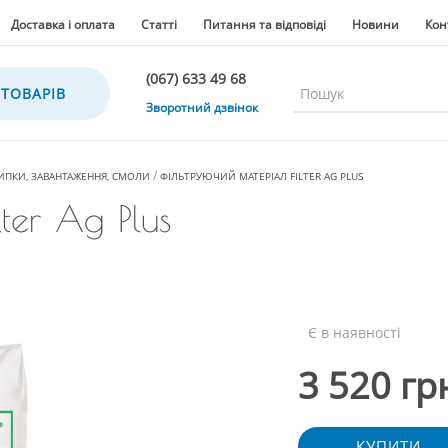
Доставка і оплата
Статті
Питання та відповіді
Новини
Кон
(067) 633 49 68
 ТОВАРІВ
(067) 633 49 68
Зворотний дзвінок
(067) 635 35 36
(050) 300 35 36
ИПКИ, ЗАВАНТАЖЕННЯ, СМОЛИ
ФІЛЬТРУЮЧИЙ МАТЕРІАЛ FILTER AG PLUS
(067) 633 49 68
ter Ag Plus
(044) 390 35 36
Є в наявності
3 520 гр
КУПИТИ