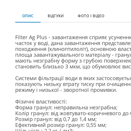
ОПИС
ВІДГУКИ
ФОТО І ВІДЕО
Filter Ag Plus - завантаження сприяє усунен
часток у воді, дана завантаження представл
походження (клиноптилоліт), основною власт
площа завантажувального матеріалу - гранул
мають незграбну форму з грубою поверхнею
становить близько 3 мкм, що обумовлює висо
Системи фільтрації води в яких застосовуєтьс
показують низьку втрату тиску при очищенн
режиму і низької - зворотної промивки.
Фізичні властивості:
Форма гранул: неправильна незграбна;
Колір гранул: від жовтувато-коричневого до 
Розмір гранул: від 0,7 до 1,4 мм;
Ефективний розмір гранул: 0,55 мм;
Щільність: 2,2 кг / дм3;