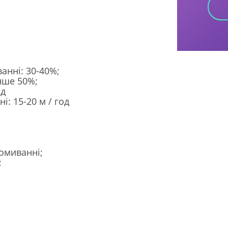
нні: 30-40%;
енше 50%;
од
: 15-20 м / год
омиванні;
;