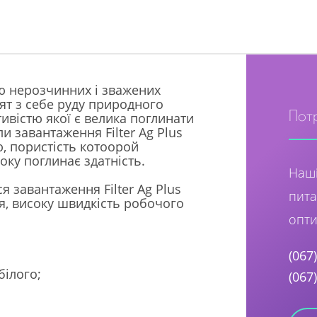
ню нерозчинних і зважених
еят з себе руду природного
Пот
ивістю якої є велика поглинати
и завантаження Filter Ag Plus
, пористість котоорой
ку поглинає здатність.
Наші
я завантаження Filter Ag Plus
пита
я, високу швидкість робочого
опти
(067
білого;
(067