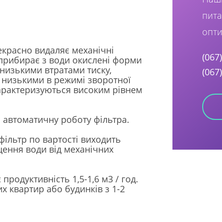
пита
опти
прекрасно видаляє механічні
(067
 прибирає з води окислені форми
ь низькими втратами тиску,
(067
 низькими в режимі зворотної
арактеризуються високим рівнем
 автоматичну роботу фільтра.
ільтр по вартості виходить
ення води від механічних
родуктивність 1,5-1,6 м3 / год.
 квартир або будинків з 1-2