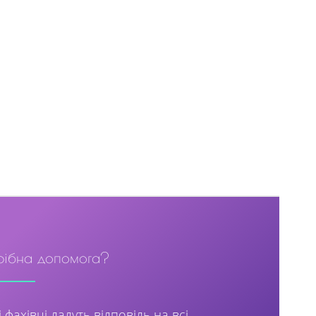
рібна допомога?
 фахівці дадуть відповідь на всі