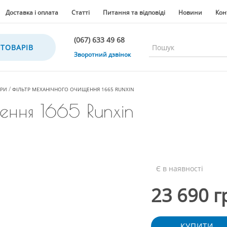
Доставка і оплата
Статті
Питання та відповіді
Новини
Кон
(067) 633 49 68
 ТОВАРІВ
(067) 633 49 68
Зворотний дзвінок
(067) 635 35 36
(050) 300 35 36
ТРИ
ФІЛЬТР МЕХАНІЧНОГО ОЧИЩЕННЯ 1665 RUNXIN
(067) 633 49 68
ення 1665 Runxin
(044) 390 35 36
Є в наявності
23 690 г
КУПИТИ