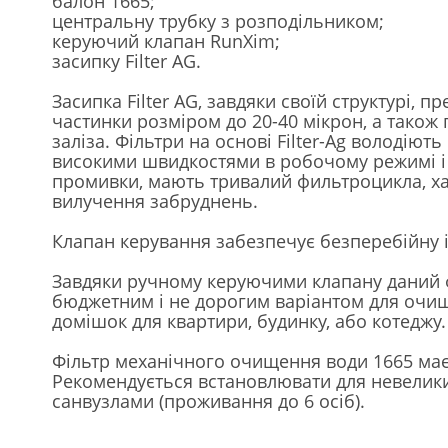
балон 1665;
центральну трубку з розподільником;
керуючий клапан RunXim;
засипку Filter AG.
Засипка Filter AG, завдяки своїй структурі, 
частинки розміром до 20-40 мікрон, а також
заліза. Фільтри на основі Filter-Ag володіют
високими швидкостями в робочому режимі і
промивки, мають тривалий фильтроцикла, х
вилучення забруднень.
Клапан керування забезпечує безперебійну і
Завдяки ручному керуючими клапану даний ф
бюджетним і не дорогим варіантом для очищ
домішок для квартири, будинку, або котеджу.
Фільтр механічного очищення води 1665 має п
Рекомендується встановлювати для невеликих
санвузлами (проживання до 6 осіб).