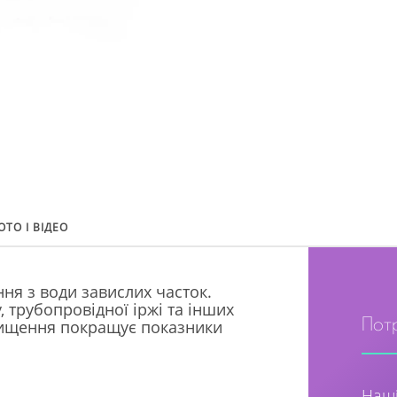
ОТО І ВІДЕО
ня з води завислих часток.
у, трубопровідної іржі та інших
Пот
чищення покращує показники
Наші