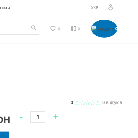
такти
УКР
РУС
Особистий кабінет
0
0
0
Мої замовлення
Вибране
Мої відгуки
0
0
відгуків
-
+
рн
Порівняння товарів