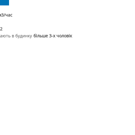
Вийти
м3/час
-2
вають в будинку
більше 3-х чоловік