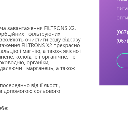
пита
опти
юча завантаження FILTRONS X2.
(067
орбційних і фільтруючих
озволяють очистити воду відразу
(067
таження FILTRONS X2 прекрасно
льцію і магнію, а також якісно і
нене, колоїдне і органічне, не
ірководню, органіки,
даляючи і марганець, а також
осередньо від її якості,
за допомогою сольового
ебе: