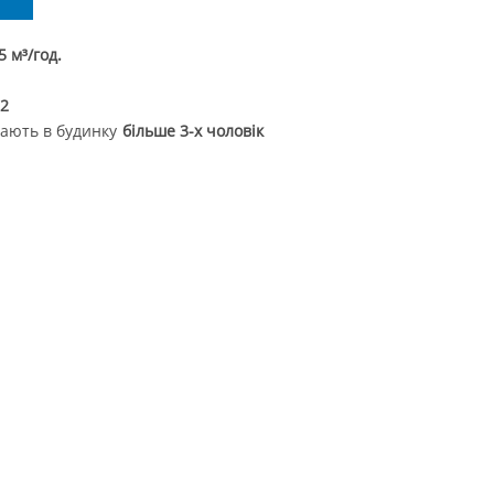
Вийти
,5 м³/год.
-2
вають в будинку
більше 3-х чоловік