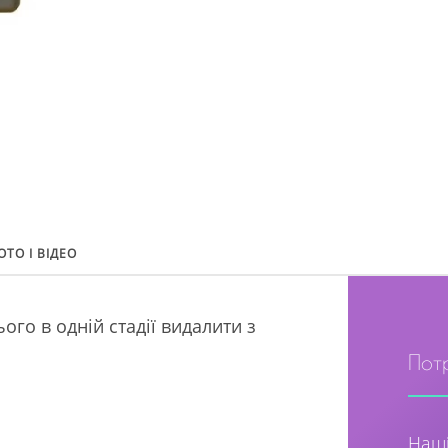
ОТО І ВІДЕО
го в одній стадії видалити з
Пот
Наші