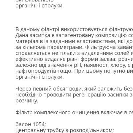
органічні сполуки.
В даному фільтрі використовується фільтру
Дана засипка є запатентовану композицію с
матеріалів із заданими властивостями, які д
за кількома параметрами. Фільтруюча заван
справляється не тільки з видаленням солей ка
ефективно видаляє різні форми заліза: розчи
залежно від значення рН, наявності хлору, с
нафтопродуктів тощо. При цьому попутно ви
органічні сполуки.
Через певний обсяг води, який залежить безп
необхідно проводити регенерацію засипки 
розчину.
Фільтр комплексного очищення включає в с
балон 1054;
центральну трубку з розподільником;