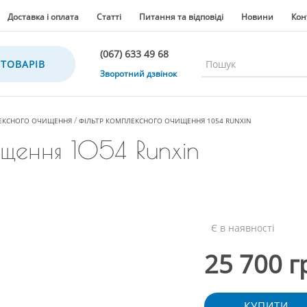
Доставка і оплата
Статті
Питання та відповіді
Новини
Кон
(067) 633 49 68
 ТОВАРІВ
(067) 633 49 68
Зворотний дзвінок
(067) 635 35 36
(050) 300 35 36
ЕКСНОГО ОЧИЩЕННЯ
ФІЛЬТР КОМПЛЕКСНОГО ОЧИЩЕННЯ 1054 RUNXIN
(067) 633 49 68
щення 1054 Runxin
(044) 390 35 36
Є в наявності
25 700 г
КУПИТИ