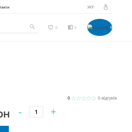
такти
УКР
РУС
Особистий кабінет
0
0
0
Мої замовлення
Вибране
Мої відгуки
0
0
відгуків
-
+
рн
Порівняння товарів