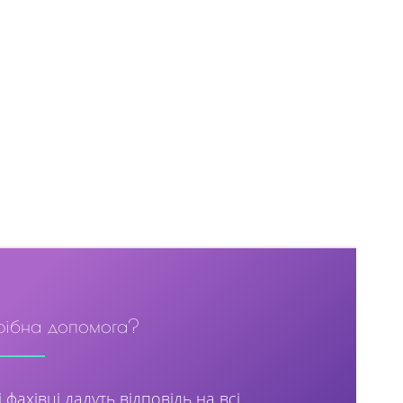
рібна допомога?
 фахівці дадуть відповідь на всі