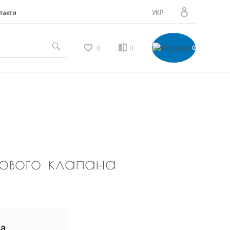
такти
УКР
РУС
Особистий кабінет
0
0
0
Мої замовлення
Вибране
Мої відгуки
ового клапана
Порівняння товарів