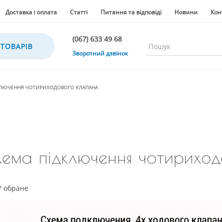
Доставка і оплата
Статті
Питання та відповіді
Новини
Кон
(067) 633 49 68
 ТОВАРІВ
(067) 633 49 68
Зворотний дзвінок
(067) 635 35 36
(050) 300 35 36
КЛЮЧЕННЯ ЧОТИРИХОДОВОГО КЛАПАНА
(067) 633 49 68
(044) 390 35 36
ема підключення чотириход
У обране