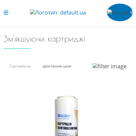
0
Зм'якшуючи картриджі
зростанню ціни
Сортувати за