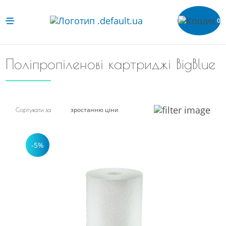
0
Поліпропіленові картриджі BigBlue
зростанню ціни
Сортувати за
-5%