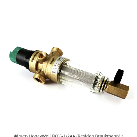
Фільтр HoneyWell FК06-1/2AA (Resideo Braukmann) з