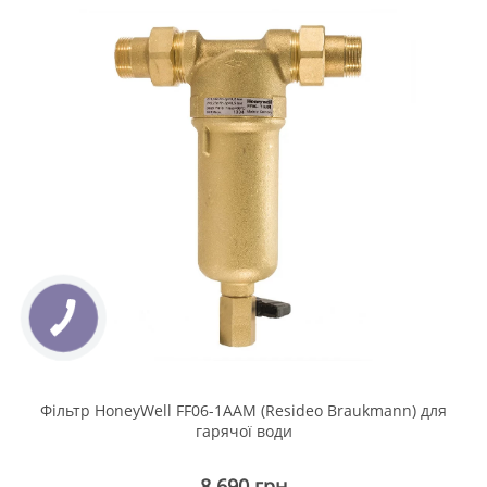
Фільтр HoneyWell FF06-1ААМ (Resideo Braukmann) для
гарячої води
8 690 грн