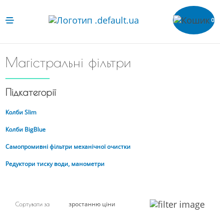
0
Магістральні фільтри
Підкатегорії
Колби Slim
Колби BigBlue
Самопромивні фільтри механічної очистки
Редуктори тиску води, манометри
зростанню ціни
Сортувати за