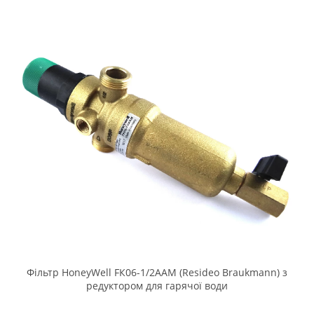
Фільтр HoneyWell FК06-1/2ААМ (Resideo Braukmann) з
редуктором для гарячої води