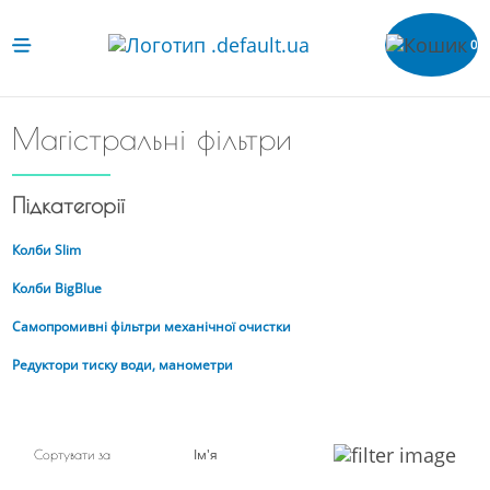
0
Магістральні фільтри
Підкатегорії
Колби Slim
Колби BigBlue
Самопромивні фільтри механічної очистки
Редуктори тиску води, манометри
Ім'я
Сортувати за