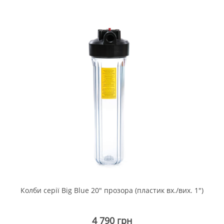
Колби серії Big Blue 20" прозора (пластик вх./вих. 1")
4 790 грн