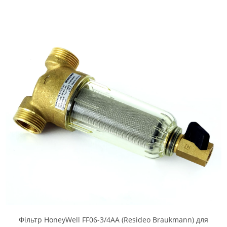
Фільтр HoneyWell FF06-3/4AA (Resideo Braukmann) для