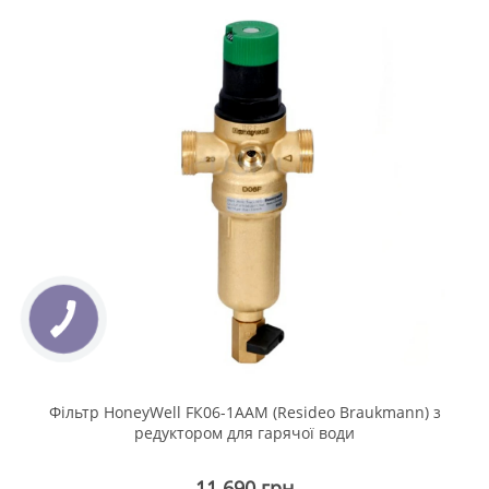
Фільтр HoneyWell FК06-1ААМ (Resideo Braukmann) з
редуктором для гарячої води
11 690 грн