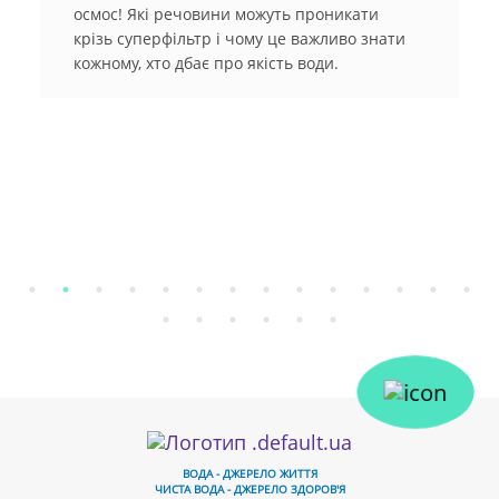
і речовини можуть проникати
Зіткнулися з
ерфільтр і чому це важливо знати
для фільтра 
то дбає про якість води.
система? Ви 
створюють ун
по вашому га
пастку «деше
розхідники».
Дізнайтеся, 
та економити
ВОДА - ДЖЕРЕЛО ЖИТТЯ
ЧИСТА ВОДА - ДЖЕРЕЛО ЗДОРОВ'Я