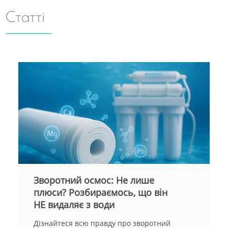
Статті
ий осмос: Не лише
Війни кар
Розбираємось, що він
виробники
ляє з води
"унікальні"
по вашом
я всю правду про зворотний